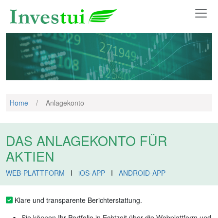
Home
/
Anlagekonto
DAS ANLAGEKONTO FÜR
AKTIEN
WEB-PLATTFORM
I
iOS-APP
I
ANDROID-APP
Klare und transparente Berichterstattung.
Sie können Ihr Portfolio in Echtzeit über die Webplattform und