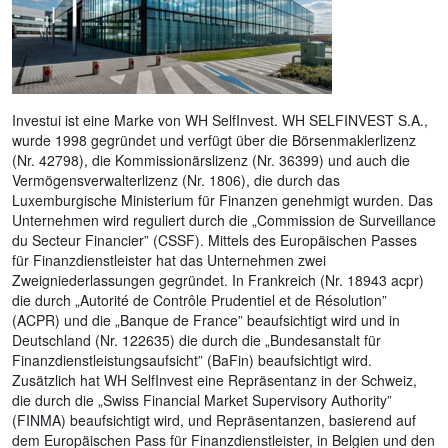
Investui ist eine Marke von WH SelfInvest. WH SELFINVEST S.A.,
wurde 1998 gegründet und verfügt über die Börsenmaklerlizenz
(Nr. 42798), die Kommissionärslizenz (Nr. 36399) und auch die
Vermögensverwalterlizenz (Nr. 1806), die durch das
Luxemburgische Ministerium für Finanzen genehmigt wurden. Das
Unternehmen wird reguliert durch die „Commission de Surveillance
du Secteur Financier” (CSSF). Mittels des Europäischen Passes
für Finanzdienstleister hat das Unternehmen zwei
Zweigniederlassungen gegründet. In Frankreich (Nr. 18943 acpr)
die durch „Autorité de Contrôle Prudentiel et de Résolution”
(ACPR) und die „Banque de France” beaufsichtigt wird und in
Deutschland (Nr. 122635) die durch die „Bundesanstalt für
Finanzdienstleistungsaufsicht” (BaFin) beaufsichtigt wird.
Zusätzlich hat WH SelfInvest eine Repräsentanz in der Schweiz,
die durch die „Swiss Financial Market Supervisory Authority”
(FINMA) beaufsichtigt wird, und Repräsentanzen, basierend auf
dem Europäischen Pass für Finanzdienstleister, in Belgien und den