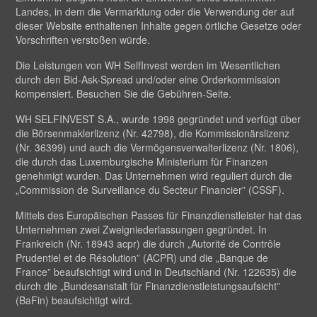
Landes, in dem die Vermarktung oder die Verwendung der auf
dieser Website enthaltenen Inhalte gegen örtliche Gesetze oder
Vorschriften verstoßen würde.
Die Leistungen von WH SelfInvest werden im Wesentlichen
durch den Bid-Ask-Spread und/oder eine Orderkommission
kompensiert. Besuchen Sie die Gebühren-Seite.
WH SELFINVEST S.A., wurde 1998 gegründet und verfügt über
die Börsenmaklerlizenz (Nr. 42798), die Kommissionärslizenz
(Nr. 36399) und auch die Vermögensverwalterlizenz (Nr. 1806),
die durch das Luxemburgische Ministerium für Finanzen
genehmigt wurden. Das Unternehmen wird reguliert durch die
„Commission de Surveillance du Secteur Financier” (CSSF).
Mittels des Europäischen Passes für Finanzdienstleister hat das
Unternehmen zwei Zweigniederlassungen gegründet. In
Frankreich (Nr. 18943 acpr) die durch „Autorité de Contrôle
Prudentiel et de Résolution” (ACPR) und die „Banque de
France” beaufsichtigt wird und in Deutschland (Nr. 122635) die
durch die „Bundesanstalt für Finanzdienstleistungsaufsicht”
(BaFin) beaufsichtigt wird.